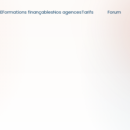
ME
Formations finançables
Nos agences
Tarifs
Forum
TYPE DE PROFIL