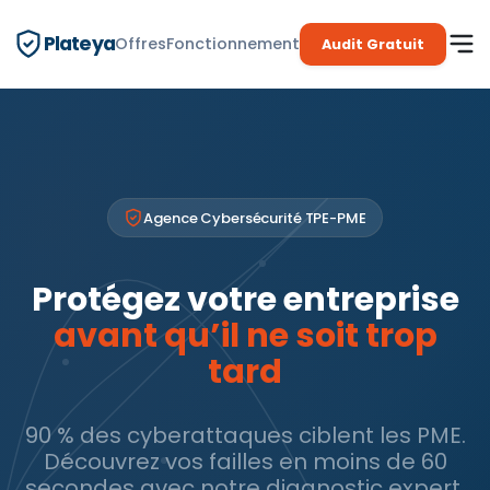
Plateya
Offres
Fonctionnement
Audit Gratuit
Agence Cybersécurité TPE-PME
Protégez votre entreprise
RiskCyber : des experts pour 
avant qu’il ne soit trop
tard
90 % des cyberattaques ciblent les PME.
Découvrez vos failles en moins de 60
secondes avec notre diagnostic expert.